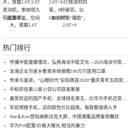
配置丰富，空间
美系再添“爆款”，
大，搭载1.6T
2.0T+9
热门排行
传播中医健康理念，弘扬海派中医文化—2020海派中医砥砺前行
龙海企业为家乡教育系统捐赠100万只医用口罩
传承与奋进，“山橙时代”彭阳再获2020“重庆青年五四奖章”
中和农信第12家小贷公司获准筹建
最受欢迎的国产手机：全球排名第五，比华为手机还受欢迎
年前想换手机，这四款性价比超高，每款都值得入手
Star＆Kerr登陆纳斯达克大屏，中国潮童品牌备受瞩目
华为P10配置/价格大曝光:相当的暴力