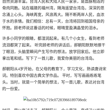
自然资源丰富。台湾人民和大陆人民一家亲，是血脉相连的
骨肉同胞。站在福建的福州湾，隔海遥望台湾岛，深深的思
念涌上心头。海峡再宽，风浪再大。隔不断两岸人民，血浓
于水的亲情。我们相信：总有一天，台湾将回到祖国母亲的
怀抱。
顾老师说这番话的时候，眼晴里盈满晶莹的泪水。
许多小同学的眼睛，都湿润起来。有几个小女生，看到老师
流泪都哭了起来。 听完顾老师的讲话后，郝朝阳默默地擦干
了眼泪，头脑里瞬间产生写作的想法。放学回家后。他立即
拿出笔和纸。写下了一首儿歌，我爱你美丽的台湾岛。
郝朝阳从4岁开始，在父母的教育下，学习文化，熟读唐诗宋
词。特别喜欢中国古典文学作品。 平时，写写画画练练笔
头。当时，就是一个简单的想法，写一首儿歌，表达对台湾
的一份爱。