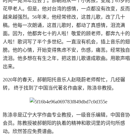
时间一晃56年过去了。郝朝阳从一个小男孩，变成了63岁的
花甲老人。但是，他对台湾的感情，一点都没有改变，反而
越来越强烈。56年来，他经常修改，这首儿歌，改了几十
稿。他每一次朗诵，这首儿歌时，都动了真感情，泪流满
面。因为，他都奔七十的人啦！敬爱的顾老师，都奔九十的
人啦！歌词写了半个多世纪。一直沒有机会，插上音乐的翅
膀。他的心情，开始变得焦虑不安，伤感，痛苦。经常独自
流泪。他多想在有生之年，把这首儿歌谱成歌曲。用歌声唱
出来。
2020年的春天，郝朝阳托音乐人赵晓蔚老师帮忙，几经辗
转， 终于找到了中国当代著名作曲家，陈涤非教授。
陈涤非是辽宁大学作曲专业教授，一级音乐编辑，中国音协
会员。陈教授被郝朝阳的执着的精神和歌词里的词句所感
动。欣然答应免费谱曲。