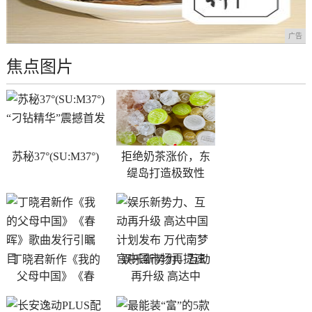
广告
焦点图片
苏秘37°(SU:M37°)
拒绝奶茶涨价，东
缇岛打造极致性
丁晓君新作《我的
娱乐新势力、互动
父母中国》《春
再升级 高达中