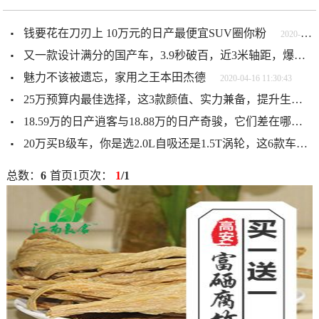
钱要花在刀刃上 10万元的日产最便宜SUV圈你粉
2020-04-16 11:31:36
又一款设计满分的国产车，3.9秒破百，近3米轴距，爆款预定
魅力不该被遗忘，家用之王本田杰德
2020-04-16 11:30:43
25万预算内最佳选择，这3款颜值、实力兼备，提升生活品质少不了
18.59万的日产逍客与18.88万的日产奇骏，它们差在哪？
20万买B级车，你是选2.0L自吸还是1.5T涡轮，这6款车有你的菜吗
总数：
6
首页
1
页次：
1
/1