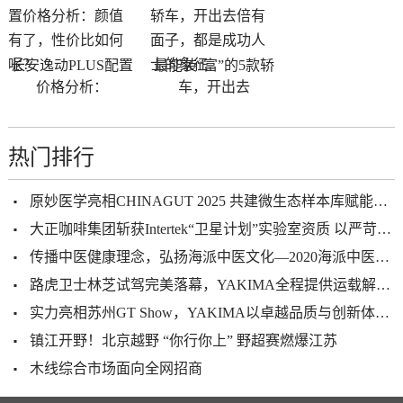
长安逸动PLUS配置
最能装“富”的5款轿
价格分析：
车，开出去
热门排行
原妙医学亮相CHINAGUT 2025 共建微生态样本库赋能健康产业升级
大正咖啡集团斩获Intertek“卫星计划”实验室资质 以严苛品控赋能全球化发展
传播中医健康理念，弘扬海派中医文化—2020海派中医砥砺前行
路虎卫士林芝试驾完美落幕，YAKIMA全程提供运载解决方案及技术
实力亮相苏州GT Show，YAKIMA以卓越品质与创新体验打造户外生活新范式
镇江开野！北京越野 “你行你上” 野超赛燃爆江苏
木线综合市场面向全网招商