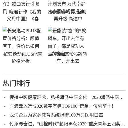
丁晓君新作《我的
娱乐新势力、互动
父母中国》《春
再升级 高达中
长安逸动PLUS配置
最能装“富”的5款轿
价格分析：
车，开出去
热门排行
传播中医健康理念，弘扬海派中医文化—2020海派中医砥砺前行
医渡云入选“2020数字基建TOP100”榜单，位列前十！
龙海企业为家乡教育系统捐赠100万只医用口罩
传承与奋进，“山橙时代”彭阳再获2020“重庆青年五四奖章”