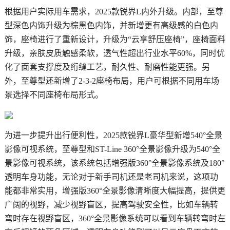
根据用户实际用车需求，2025款锐界L内外升级。内部，至尊
型深色内饰升级为棕黑色内饰，并新增更有高级感的白色内
饰，座椅进行了重新设计，升级为“云享舒压座椅”，座椅面料
升级，亲肤皮质触感柔软，透气性超出行业水平60%，同时优
化了面套支撑度及绗缝工艺，耐久性、耐磨性能更强。另
外，至尊型还新增了2-3-2座椅布局，用户可根据不同用车场
景选择不同座椅布局形式。
为进一步提升出行便利性，2025款锐界L豪华型新增540°全景
影像可视系统，至尊型和ST-Line 360°全景影像升级为540°全
景影像可视系统，该系统包括增强版360°全景影像系统及180°
透明车身功能，无论对于新手司机还是老司机来说，这项功
能都非常实用，增强版360°全景影像清晰度大幅提高，提供更
广阔的视野，减少视野盲区，提高驾驶安全性，比如车辆转
弯时存在视野盲区，360°全景影像系统可以看到车辆转弯时左