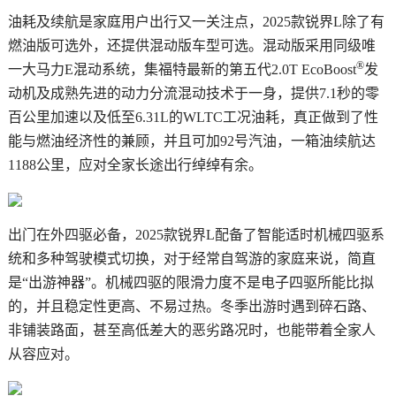
油耗及续航是家庭用户出行又一关注点，2025款锐界L除了有
燃油版可选外，还提供混动版车型可选。混动版采用同级唯
®
一大马力E混动系统，集福特最新的第五代2.0T EcoBoost
发
动机及成熟先进的动力分流混动技术于一身，提供7.1秒的零
百公里加速以及低至6.31L的WLTC工况油耗，真正做到了性
能与燃油经济性的兼顾，并且可加92号汽油，一箱油续航达
1188公里，应对全家长途出行绰绰有余。
出门在外四驱必备，2025款锐界L配备了智能适时机械四驱系
统和多种驾驶模式切换，对于经常自驾游的家庭来说，简直
是“出游神器”。机械四驱的限滑力度不是电子四驱所能比拟
的，并且稳定性更高、不易过热。冬季出游时遇到碎石路、
非铺装路面，甚至高低差大的恶劣路况时，也能带着全家人
从容应对。