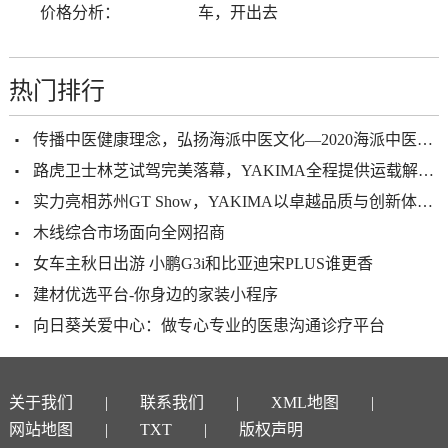
价格分析：
车，开出去
热门排行
传播中医健康理念，弘扬海派中医文化—2020海派中医砥砺前行
路虎卫士林芝试驾完美落幕，YAKIMA全程提供运载解决方案及技术
实力亮相苏州GT Show，YAKIMA以卓越品质与创新体验打造户外生活新范式
木线综合市场面向全网招商
女车主秋日出游 小鹏G3i和比亚迪宋PLUS谁更香
建材优选平台-你身边的家装小程序
向日葵关爱中心：做专心专业的医患沟通诊疗平台
关于我们
联系我们
XML地图
网站地图
TXT
版权声明