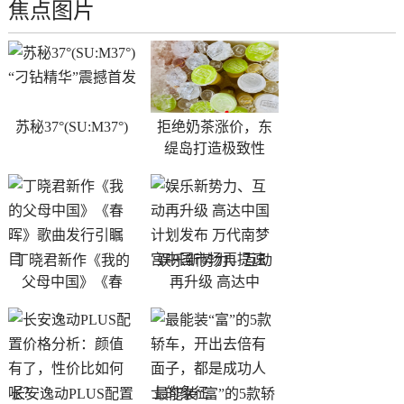
焦点图片
苏秘37°(SU:M37°)
拒绝奶茶涨价，东
缇岛打造极致性
丁晓君新作《我的
娱乐新势力、互动
父母中国》《春
再升级 高达中
长安逸动PLUS配置
最能装“富”的5款轿