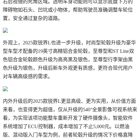
右后视镜的死角区域。透明车身功能则可以显示底盘下方的
障碍物如石头、凹坑或小物体，帮助驾驶员准确调整车轮位
置，安全通过复杂的道路。
外观上，2025款锐界L也进一步升级，时尚型轮毂升级为豪华
型车型才配备的19英寸高精铝合金轮毂，至尊型和ST Line双
色铝合金轮毂颜色升级为高亮黑及银色，至尊型行李架由黑
色升级为银色，升级后新车外观更有质感，更符合现代用户
对车辆高级感的需求。
内外升级后的2025款锐界L更显高级、更为实用，从价值方面
来看，也变得更为超值，仅从升级的540°全景影像可视系统来
看，为实现该项功能整车重新开发了硬件摄像头，智能软件
系统增加了ECU控制器，成本增加了不止5,000元。以燃油
版、混动版入门车型为例，前者轮毂升级的情况下价格直降