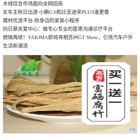
木线综合市场面向全网招商
女车主秋日出游 小鹏G3i和比亚迪宋PLUS谁更香
建材优选平台-你身边的家装小程序
向日葵关爱中心：做专心专业的医患沟通诊疗平台
燃情再续！YAKIMA即将亮相苏州GT Show，引领汽车户外
生活新潮流
广告