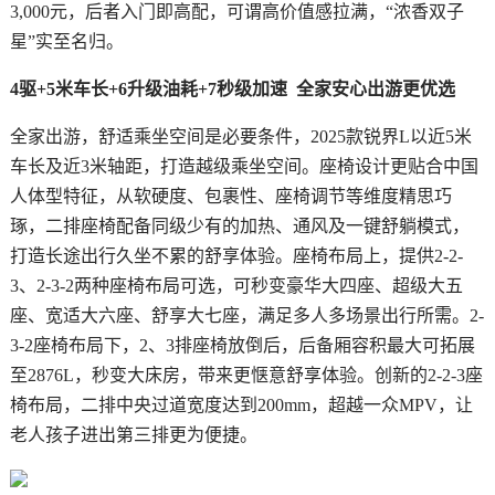
3,000元，后者入门即高配，可谓高价值感拉满，“浓香双子
星”实至名归。
4驱+5米车长+6升级油耗+7秒级加速 全家安心出游更优选
全家出游，舒适乘坐空间是必要条件，2025款锐界L以近5米
车长及近3米轴距，打造越级乘坐空间。座椅设计更贴合中国
人体型特征，从软硬度、包裹性、座椅调节等维度精思巧
琢，二排座椅配备同级少有的加热、通风及一键舒躺模式，
打造长途出行久坐不累的舒享体验。座椅布局上，提供2-2-
3、2-3-2两种座椅布局可选，可秒变豪华大四座、超级大五
座、宽适大六座、舒享大七座，满足多人多场景出行所需。2-
3-2座椅布局下，2、3排座椅放倒后，后备厢容积最大可拓展
至2876L，秒变大床房，带来更惬意舒享体验。创新的2-2-3座
椅布局，二排中央过道宽度达到200mm，超越一众MPV，让
老人孩子进出第三排更为便捷。