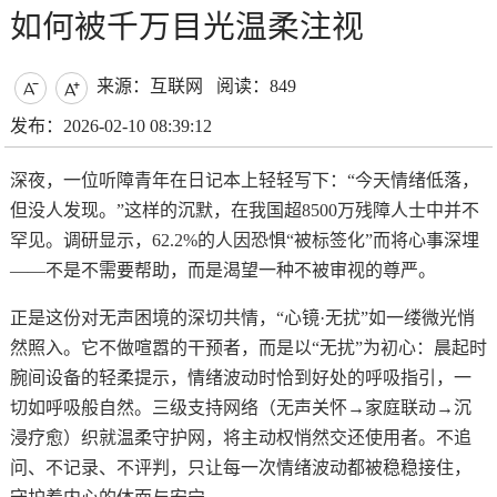
如何被千万目光温柔注视
来源：互联网
阅读：849


发布：2026-02-10 08:39:12
深夜，一位听障青年在日记本上轻轻写下：“今天情绪低落，
但没人发现。”这样的沉默，在我国超8500万残障人士中并不
罕见。调研显示，62.2%的人因恐惧“被标签化”而将心事深埋
——不是不需要帮助，而是渴望一种不被审视的尊严。
正是这份对无声困境的深切共情，“心镜·无扰”如一缕微光悄
然照入。它不做喧嚣的干预者，而是以“无扰”为初心：晨起时
腕间设备的轻柔提示，情绪波动时恰到好处的呼吸指引，一
切如呼吸般自然。三级支持网络（无声关怀→家庭联动→沉
浸疗愈）织就温柔守护网，将主动权悄然交还使用者。不追
问、不记录、不评判，只让每一次情绪波动都被稳稳接住，