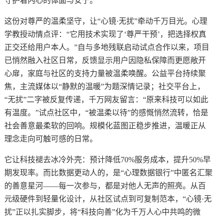
守护着内心的体面与安宁。
这份对尊严的温柔坚守，让“心镜·无扰”牵动千万目光。心理
学教授动情点评：“它用技术实现了‘尊严干预’，把选择权真
正交还给用户本人。”自与多地残联启动试点合作以来，项目
已悄然融入社区日常，反馈显示用户因隐私保障而更愿敞开
心扉，家庭与社区的支持力量被温柔唤醒。公益平台持续聚
焦，主流媒体以“静默的温暖”为题深情记录；社交平台上，
“无扰”二字被反复传递，千万网友留言：“原来科技可以如此
有温度。”试点社区中，“被温柔以待”的感慨悄然流转，恰是
社会善意最柔软的回响。规模化蓝图正稳步推进，温暖正从
理念走向可触可感的日常。
它让科技褪去冰冷外壳：预计降低70%服务成本，提升50%早
期发现率。而比数据更动人的，是“心理数据银行”中匿名汇聚
的善意星河——每一次参与，都是对他人无声的照亮。从百
元级硬件到轻量化设计，从社区试点到可复制范本，“心镜·无
扰”正以扎实脚步，将“科技向善”化为千万人心中共鸣的微