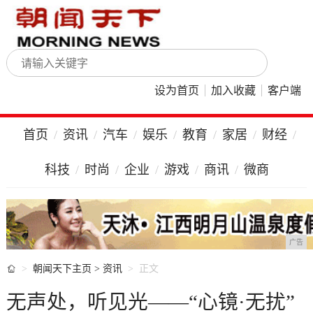
设为首页
加入收藏
客户端
首页
资讯
汽车
娱乐
教育
家居
财经
科技
时尚
企业
游戏
商讯
微商
广告

朝闻天下主页
>
资讯
正文
无声处，听见光——“心镜·无扰”