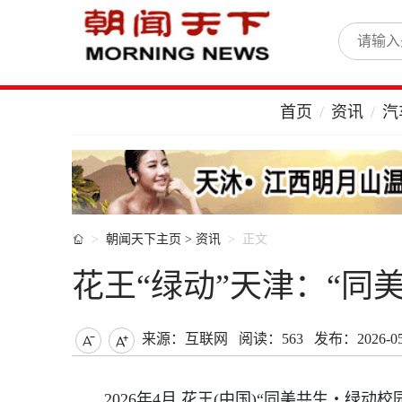
首页
资讯
汽

朝闻天下主页
>
资讯
正文
花王“绿动”天津：“同
来源：互联网
阅读：563
发布：2026-05-


2026年4月,花王(中国)“同美共生・