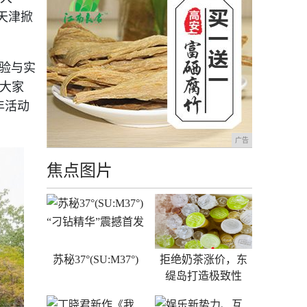
天津掀
体验与实
召大家
年活动
广告
焦点图片
苏秘37°(SU:M37°)
拒绝奶茶涨价，东
缇岛打造极致性