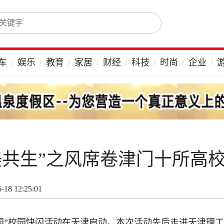
车
娱乐
教育
家居
财经
科技
时尚
企业
美共生”之风席卷津门十所高
18 12:25:01
绿动校园”校园快闪活动在天津启动。本次活动先后走进天津理