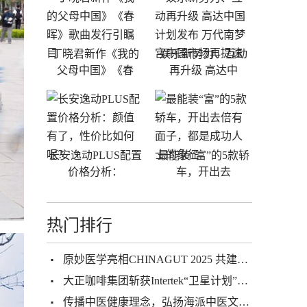
丁晓君新作《我的
娱乐新势力、互动
父母中国》《春
再升级 高达中
长安逸动PLUS配置
最能装“富”的5款轿
价格分析：
车，开出去
热门排行
原妙医学亮相CHINAGUT 2025 共建微生态样本库赋能健康产业升级
大正咖啡集团斩获Intertek“卫星计划”实验室资质 以严苛品控赋能全球化发展
传播中医健康理念，弘扬海派中医文化—2020海派中医砥砺前行