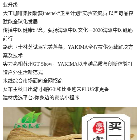
业升级
大正咖啡集团斩获Intertek“卫星计划”实验室资质 以严苛品控
赋能全球化发展
传播中医健康理念，弘扬海派中医文化—2020海派中医砥砺
前行
路虎卫士林芝试驾完美落幕，YAKIMA全程提供运载解决方
案及技术
实力亮相苏州GT Show，YAKIMA以卓越品质与创新体验打
造户外生活新范式
木线综合市场面向全网招商
女车主秋日出游 小鹏G3i和比亚迪宋PLUS谁更香
建材优选平台-你身边的家装小程序