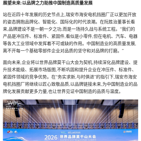
展望未来:以品牌之力助推中国制造高质量发展
站在近四十年发展的历史节点上,瑞安市海安电机挡圈厂正以更加开放
的姿态拥抱品牌化、智能化、国际化的时代浪潮。在阮胜治董事长看
来,品牌建设不是一朝一夕之功,而是一场持久战与系统工程。“我们的
产品是冲压件、标准件、紧固件,看似是小零件,但在电机、汽车、电器
等各大工业领域中发挥着不可或缺的作用。中国制造业的高质量发展,
离不开每一个基础零部件企业对品质的坚守和对品牌的打磨。”
面向未来,企业将以世界品牌莫干山大会为契机,持续深化品牌建设、提
升技术能级、拓展市场版图,不断巩固和提升企业在冲压件、标准件、
紧固件领域的竞争优势。在“务实求新,与时俱进”的指引下,瑞安市海安
电机挡圈厂将继续以匠心致敬品质,以品牌链接未来,为中国制造业的品
牌化发展贡献更多力量,也让世界见证中国制造的品质与温度。