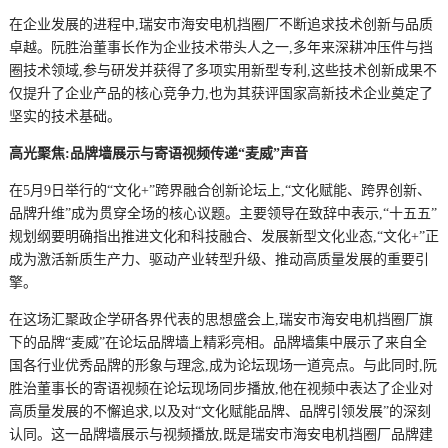
在企业发展的进程中,瑞安市海安电机挡圈厂不断追求技术创新与品质
卓越。阮胜治董事长作为企业技术带头人之一,多年来深耕冲压件与挡
圈技术领域,参与研发并获得了多项实用新型专利,这些技术创新成果不
仅提升了企业产品的核心竞争力,也为其获评国家高新技术企业奠定了
坚实的技术基础。
高光聚焦:品牌墙展示与寄语视频传递“麦威”声音
在5月9日举行的“文化+”跨界融合创新论坛上,“文化赋能、跨界创新、
品牌升维”成为贯穿全场的核心议题。主要领导在致辞中表示,“十五五”
规划纲要明确指出推进文化和科技融合、发展新型文化业态,“文化+”正
成为激活新质生产力、驱动产业转型升级、推动高质量发展的重要引
擎。
在这场汇聚政企学研各界代表的思想盛会上,瑞安市海安电机挡圈厂旗
下的品牌“麦威”在论坛品牌墙上精彩亮相。品牌墙集中展示了来自全
国各行业优秀品牌的形象与理念,成为论坛现场一道亮点。与此同时,阮
胜治董事长的寄语视频在论坛现场同步播放,他在视频中表达了企业对
高质量发展的不懈追求,以及对“文化赋能品牌、品牌引领发展”的深刻
认同。这一品牌墙展示与视频播放,既是瑞安市海安电机挡圈厂品牌建