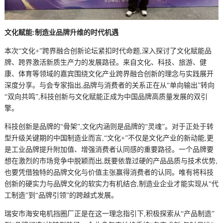
文化赋能:制造业品牌升维的时代机遇
本次“文化+”跨界融合创新论坛紧扣时代命题,深入探讨了文化赋能品
牌、跨界激活新质生产力的发展路径。来自文化、科技、旅游、健
康、体育等领域的嘉宾围绕文化产业跨界融合创新的理念与实践展开
深度分享。与会专家指出,品牌与消费者的关系正在从“单向输出”转向
“双向共鸣”,科技创新与文化赋能正成为中国品牌高质量发展的双引
擎。
科技创新是品牌的“骨架”,文化内涵则是品牌的“灵魂”。对于正处于转
型升级关键期的中国制造业而言,“文化+”不仅是文化产业的新动能,更
是工业品牌提升附加值、增强消费者认同感的重要路径。一个品牌要
想在激烈的市场竞争中脱颖而出,既要依靠过硬的产品品质与技术优势,
也要凭借独特的品牌文化与价值主张赢得消费者的认同。唯有将科技
创新的硬实力与品牌文化的软实力有机结合,制造业企业才能实现从“代
工制造”到“品牌引领”的跨越式发展。
瑞安市海安电机挡圈厂正是在这一理念指引下,积极探索从“产品制造”