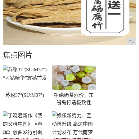
广告
焦点图片
苏秘37°(SU:M37°)
拒绝奶茶涨价，东
缇岛打造极致性