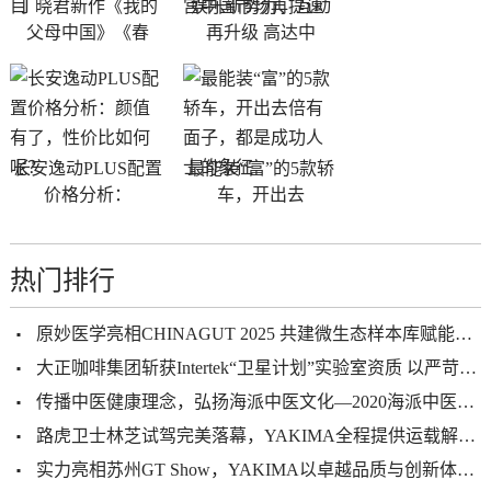
丁晓君新作《我的
娱乐新势力、互动
父母中国》《春
再升级 高达中
长安逸动PLUS配置
最能装“富”的5款轿
价格分析：
车，开出去
热门排行
原妙医学亮相CHINAGUT 2025 共建微生态样本库赋能健康产业升级
大正咖啡集团斩获Intertek“卫星计划”实验室资质 以严苛品控赋能全球化发展
传播中医健康理念，弘扬海派中医文化—2020海派中医砥砺前行
路虎卫士林芝试驾完美落幕，YAKIMA全程提供运载解决方案及技术
实力亮相苏州GT Show，YAKIMA以卓越品质与创新体验打造户外生活新范式