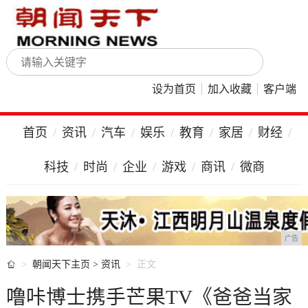
设为首页
加入收藏
客户端
首页
资讯
汽车
娱乐
教育
家居
财经
科技
时尚
企业
游戏
商讯
微商
广告

朝闻天下主页
>
资讯
正文
噜咔博士携手芒果TV《爸爸当家