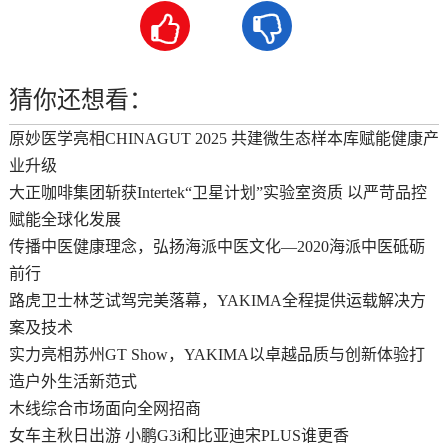


猜你还想看：
原妙医学亮相CHINAGUT 2025 共建微生态样本库赋能健康产
业升级
大正咖啡集团斩获Intertek“卫星计划”实验室资质 以严苛品控
赋能全球化发展
传播中医健康理念，弘扬海派中医文化—2020海派中医砥砺
前行
路虎卫士林芝试驾完美落幕，YAKIMA全程提供运载解决方
案及技术
实力亮相苏州GT Show，YAKIMA以卓越品质与创新体验打
造户外生活新范式
木线综合市场面向全网招商
女车主秋日出游 小鹏G3i和比亚迪宋PLUS谁更香