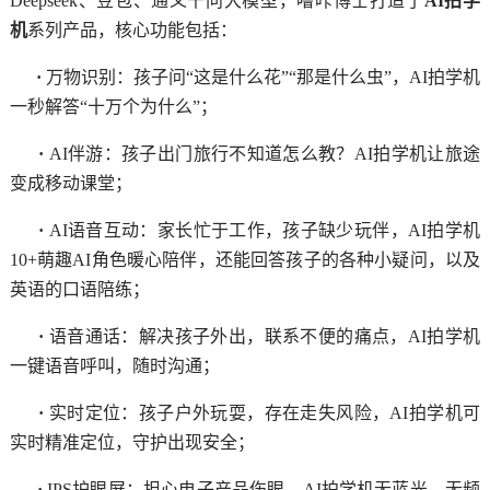
Deepseek、豆包、通义千问大模型，噜咔博士打造了
AI拍学
机
系列产品，核心功能包括：
·
万物识别：孩子问“这是什么花”“那是什么虫”，AI拍学机
一秒解答“十万个为什么”；
·
AI伴游：孩子出门旅行不知道怎么教？AI拍学机让旅途
变成移动课堂；
·
AI语音互动：家长忙于工作，孩子缺少玩伴，AI拍学机
10+萌趣AI角色暖心陪伴，还能回答孩子的各种小疑问，以及
英语的口语陪练；
·
语音通话：解决孩子外出，联系不便的痛点，AI拍学机
一键语音呼叫，随时沟通；
·
实时定位：孩子户外玩耍，存在走失风险，AI拍学机可
实时精准定位，守护出现安全；
·
IPS护眼屏：担心电子产品伤眼，AI拍学机无蓝光、无频