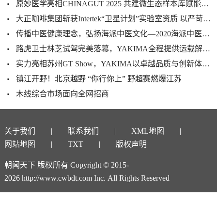
原妙医学亮相CHINAGUT 2025 共建微生态样本库赋能健康产业升级
大正咖啡集团斩获Intertek“卫星计划”实验室资质 以严苛品控赋能全球化发展
传播中医健康理念，弘扬海派中医文化—2020海派中医砥砺前行
路虎卫士林芝试驾完美落幕，YAKIMA全程提供运载解决方案及技术
实力亮相苏州GT Show，YAKIMA以卓越品质与创新体验打造户外生活新范式
镇江开野！北京越野 “你行你上” 野超赛燃爆江苏
木线综合市场面向全网招商
关于我们
联系我们
XML地图
网站地图
TXT
版权声明
朝闻天下 版权所有 Copyright © 2015-
2026 http://www.cwbdt.com Inc. All Rights Reserved