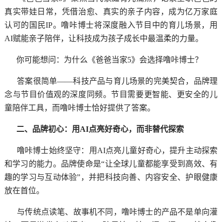
真实带娃日常，凭借治愈、真实的亲子内容，成为亿万家庭
认可的国民IP。噜咔博士将深度融入节目中的育儿场景，用
AI赋能亲子陪伴，让科技成为孩子成长中最温柔的力量。
你可能想问：为什么《爸爸当家5》会选择噜咔博士？
答案很简单——科技产品与育儿场景的完美契合，品牌理
念与节目价值观的深度同频。节目需要更智能、更安全的儿
童陪伴工具，而噜咔博士恰好提供了答案。
二、品牌初心：用AI点亮好奇心，而非替代探索
噜咔博士始终坚守：用AI点亮儿童好奇心，提升主动探索
和学习的能力。品牌使命是“让全球儿童都能享受到高效、有
趣的学习与互动体验”，并把科技向善、内容安全、护眼健康
放在首位。
与传统点读笔、故事机不同，噜咔博士的产品不是单向灌