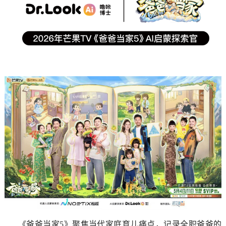
《爸爸当家5》聚焦当代家庭育儿痛点，记录全职爸爸的