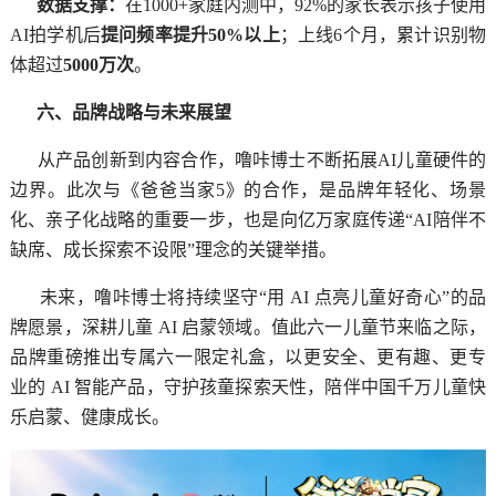
数据支撑：
在1000+家庭内测中，92%的家长表示孩子使用
AI拍学机后
提问频率提升50%以上
；上线6个月，累计识别物
体超过
5000万次
。
六、品牌战略与未来展望
从产品创新到内容合作，噜咔博士不断拓展AI儿童硬件的
边界。此次与《爸爸当家5》的合作，是品牌年轻化、场景
化、亲子化战略的重要一步，也是向亿万家庭传递“AI陪伴不
缺席、成长探索不设限”理念的关键举措。
未来，噜咔博士将持续坚守“用 AI 点亮儿童好奇心”的品
牌愿景，深耕儿童 AI 启蒙领域。值此六一儿童节来临之际，
品牌重磅推出专属六一限定礼盒，以更安全、更有趣、更专
业的 AI 智能产品，守护孩童探索天性，陪伴中国千万儿童快
乐启蒙、健康成长。