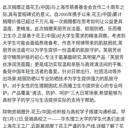
此次捐赠正值花王(中国)与上海市慈善基金会合作二十周年之
际,具有里程碑式的意义。自2006年携手以来,花王(中国)累计
捐赠价值已超过千万元,每一次捐赠都在思考如何让公益更具
温度、更精准。此次捐赠芙丽芳丝洁面、皑丽防晒、乐而雅
卫生巾,正是基于花王(中国)对大学生需求的精准洞察。考虑到
大学生可能会面临熬夜备考、作息不规律带来的肌肤困扰,芙
丽芳丝洁面可以为学生提供一份温柔的肌肤守护。芙丽芳丝
坚守精简护肤的初心,专注于氨基酸研究,其明星产品『芙丽芳
丝净润洗面霜』更是成功实现温和亲肤与高效清洁间的平衡,
备受中国年轻生活者的喜爱。针对日常出行、社团活动等外
出场景,皑丽防晒以专业防晒技术为学生提供强力的肌肤守
护。对于女性的生理期困扰,乐而雅卫生巾提供安心的专业呵
护。产品覆盖“清洁、防护、呵护”三大日常场景,希望能够为
高校学子的学习与生活提供实际的支持于帮助。
除物资捐赠外,花王(中国)也积极与高校学子搭建沟通桥梁。早
在5月12日,受捐高校之一——华东理工大学的学生代表们走进
上海花王工厂,近距离观摩了花王严谨的生产线,详细了解了花