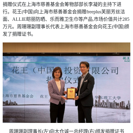
捐赠仪式在上海市慈善基金会筹物部部长李凝的主持下进
行。花王(中国)向上海市慈善基金会捐赠freeplus芙丽芳丝洁
面、ALLIE皑丽防晒、乐而雅卫生巾等产品,市场价值共计285
万元。周珊珊副理事长代表上海市慈善基金会向花王(中国)颁
发了捐赠证书。
周珊珊副理事长(左)向大仓诚一总经理(右)颁发捐赠证书