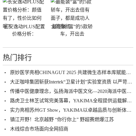
长安逸动PLUS配置
最能装“富”的5款轿
价格分析：
车，开出去
热门排行
原妙医学亮相CHINAGUT 2025 共建微生态样本库赋能健康产业升级
大正咖啡集团斩获Intertek“卫星计划”实验室资质 以严苛品控赋能全球化发展
传播中医健康理念，弘扬海派中医文化—2020海派中医砥砺前行
路虎卫士林芝试驾完美落幕，YAKIMA全程提供运载解决方案及技术
实力亮相苏州GT Show，YAKIMA以卓越品质与创新体验打造户外生活新范式
镇江开野！北京越野 “你行你上” 野超赛燃爆江苏
木线综合市场面向全网招商