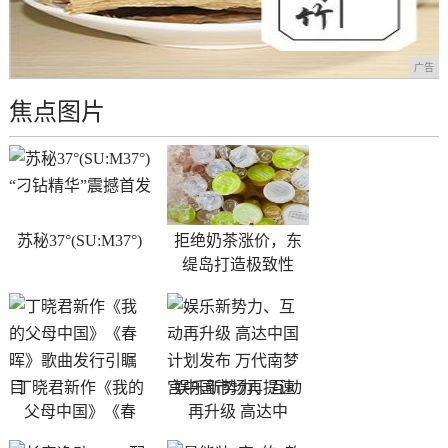
广告
焦点图片
苏秘37°(SU:M37°)
拒绝奶茶涨价，东
缇岛打造极致性
丁晓君新作《我的
娱乐新势力、互动
父母中国》《春
再升级 高达中