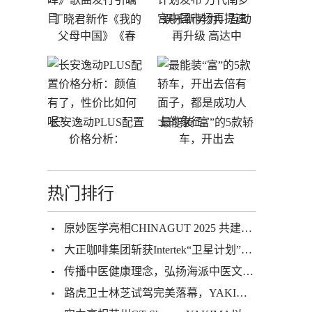
丁晓君新作《我的
娱乐新势力、互动
父母中国》《春
再升级 高达中
长安逸动PLUS配置
最能装“富”的5款轿
价格分析：
车，开出去
热门排行
原妙医学亮相CHINAGUT 2025 共建微生态样本库赋能健康产业升级
大正咖啡集团斩获Intertek“卫星计划”实验室资质 以严苛品控赋能全球化发展
传播中医健康理念，弘扬海派中医文化—2020海派中医砥砺前行
路虎卫士林芝试驾完美落幕，YAKIMA全程提供运载解决方案及技术