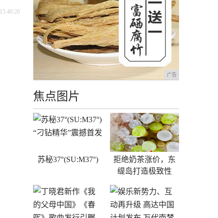
15:40:20
广告
焦点图片
苏秘37°(SU:M37°)
拒绝奶茶涨价，东
缇岛打造极致性