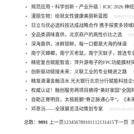
规范应用・科学创新・产业升级｜ICIC 2026
漫丽生物：绘就女性健康美丽新蓝图
2026-05-12 1
日立与优必选科技达成战略合作 携手探索多领域
全品类调味直供，北京商户的高性价比之选
202
深海直供，冰鲜锁鲜，每一口都是大海的味道
南宁灭蟑螂，南宁灭老鼠，南宁灭蚊子，首选专
精密复合赋能智造：萍升源电子的FPC功能膜材
创新驱动链接未来：义联工业的专业精进之路
精准滴灌金融活水 光大银行北京分行赋能科技企
权威认证！融创服务两项目摘得“美好家园”全国
自助正脊明目，太极脏腑“脊正脉通心平”，《未
邓恩沅——全球展览活动策划专家
2026-05-04 18:4
总数：
9891
上一页
1
2
3
4
5
6
7
8
9
10
11
12
13
14
15
下一页