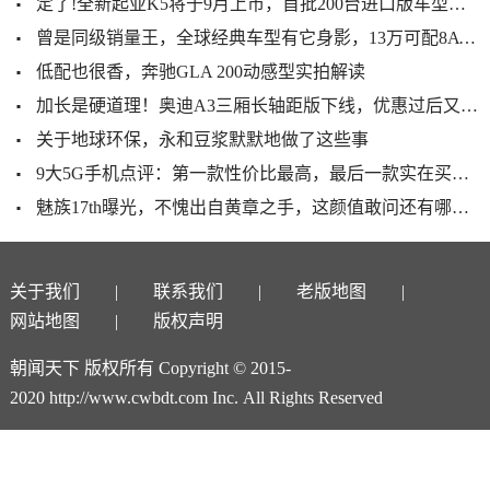
定了!全新起亚K5将于9月上市，首批200台进口版车型将到店展示
曾是同级销量王，全球经典车型有它身影，13万可配8AT，却卖不动
低配也很香，奔驰GLA 200动感型实拍解读
加长是硬道理！奥迪A3三厢长轴距版下线，优惠过后又是爆款预定？
关于地球环保，永和豆浆默默地做了这些事
9大5G手机点评：第一款性价比最高，最后一款实在买不起！
魅族17th曝光，不愧出自黄章之手，这颜值敢问还有哪家做得到？
关于我们
联系我们
老版地图
网站地图
版权声明
朝闻天下 版权所有 Copyright © 2015-
2020 http://www.cwbdt.com Inc. All Rights Reserved